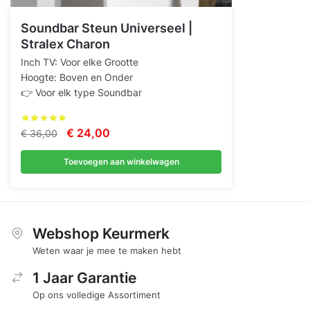
Soundbar Steun Universeel |
Stralex Charon
Inch TV: Voor elke Grootte
Hoogte: Boven en Onder
👉 Voor elk type Soundbar
Oorspronkelijke
Huidige
€
24,00
€
36,00
prijs
prijs
Toevoegen aan winkelwagen
was:
is:
€ 36,00.
€ 24,00.
Webshop Keurmerk
Weten waar je mee te maken hebt
1 Jaar Garantie
Op ons volledige Assortiment