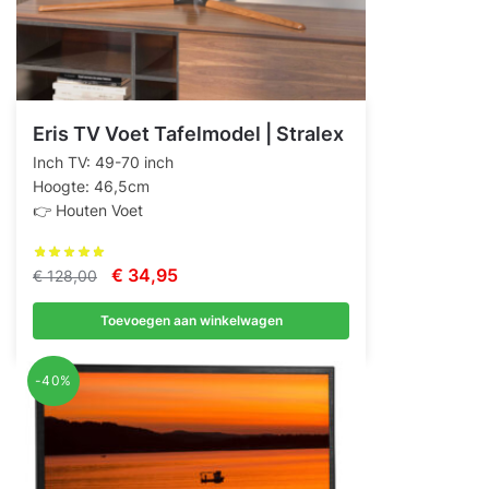
Eris TV Voet Tafelmodel | Stralex
Inch TV: 49-70 inch
Hoogte: 46,5cm
👉 Houten Voet
Oorspronkelijke
Huidige
€
34,95
€
128,00
prijs
prijs
Toevoegen aan winkelwagen
was:
is:
€ 128,00.
€ 34,95.
-40%