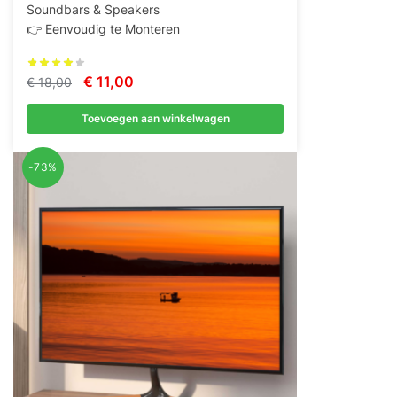
Soundbars & Speakers
👉 Eenvoudig te Monteren
Oorspronkelijke
Huidige
€
11,00
€
18,00
prijs
prijs
Toevoegen aan winkelwagen
was:
is:
€ 18,00.
€ 11,00.
-73%