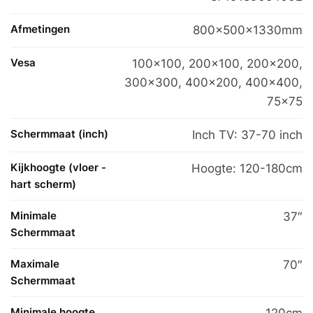
Afmetingen
800x500x1330mm
Vesa
100×100
,
200×100
,
200×200
,
300×300
,
400×200
,
400×400
,
75×75
Schermmaat (inch)
Inch TV: 37-70 inch
Kijkhoogte (vloer -
Hoogte: 120-180cm
hart scherm)
Minimale
37″
Schermmaat
Maximale
70″
Schermmaat
Minimale hoogte
120cm