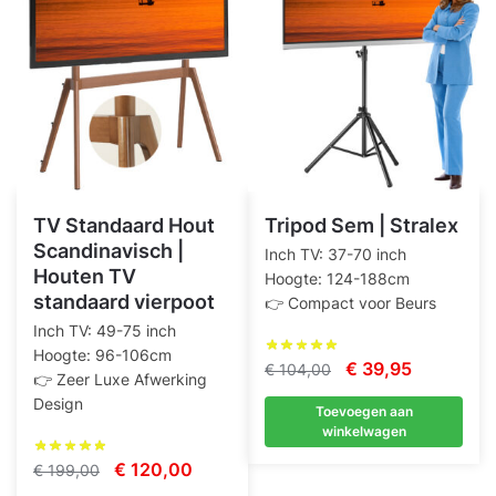
TV Standaard Hout
Tripod Sem | Stralex
Scandinavisch |
Inch TV: 37-70 inch
Houten TV
Hoogte: 124-188cm
standaard vierpoot
👉 Compact voor Beurs
Inch TV: 49-75 inch
Hoogte: 96-106cm
Oorspronkelijke
Huidige
€
39,95
€
104,00
👉 Zeer Luxe Afwerking
prijs
prijs
Design
Toevoegen aan
was:
is:
winkelwagen
€ 104,00.
€ 39,95.
Oorspronkelijke
Huidige
€
120,00
€
199,00