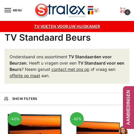
Skip
Skip
to
to
MENU
0
navigation
content
TV VOETEN VOOR UW HUISKAMER
TV Standaard Beurs
Onderstaand ons assortiment
TV Standaarden voor
Beurzen
. Heeft u vragen over een
TV Standaard voor een
Beurs
? Neem gerust
contact met ons op
of vraag een
offerte op maat
aan.
AANBIEDINGEN
SHOW FILTERS
-40%
-62%