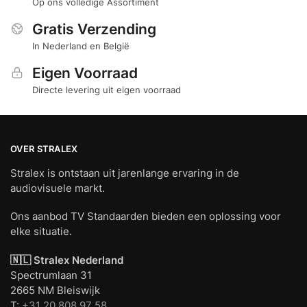
Op ons volledige Assortiment
Gratis Verzending
In Nederland en België
Eigen Voorraad
Directe levering uit eigen voorraad
OVER STRALEX
Stralex is ontstaan uit jarenlange ervaring in de
audiovisuele markt.
Ons aanbod TV Standaarden bieden een oplossing voor
elke situatie.
🇳🇱 Stralex Nederland
Spectrumlaan 31
2665 NM Bleiswijk
T:
+31 20 808 97 58