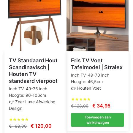
TV Standaard Hout
Eris TV Voet
Scandinavisch |
Tafelmodel | Stralex
Houten TV
Inch TV: 49-70 inch
standaard vierpoot
Hoogte: 46,5cm
👉 Houten Voet
Inch TV: 49-75 inch
Hoogte: 96-106cm
👉 Zeer Luxe Afwerking
Oorspronkelijke
Huidige
€
34,95
€
128,00
Design
prijs
prijs
Toevoegen aan
was:
is:
winkelwagen
Oorspronkelijke
Huidige
€
120,00
€
199,00
€ 128,00.
€ 34,95.