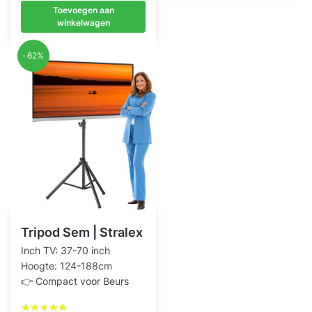
prijs
prijs
Toevoegen aan
was:
is:
winkelwagen
€ 199,00.
€ 120,00.
-62%
Tripod Sem | Stralex
Inch TV: 37-70 inch
Hoogte: 124-188cm
👉 Compact voor Beurs