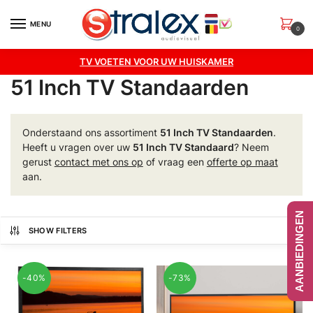
Skip
Skip
to
to
MENU
0
navigation
content
TV VOETEN VOOR UW HUISKAMER
51 Inch TV Standaarden
Onderstaand ons assortiment
51 Inch TV Standaarden
.
Heeft u vragen over uw
51 Inch TV Standaard
? Neem
gerust
contact met ons op
of vraag een
offerte op maat
aan.
AANBIEDINGEN
SHOW FILTERS
-40%
-73%