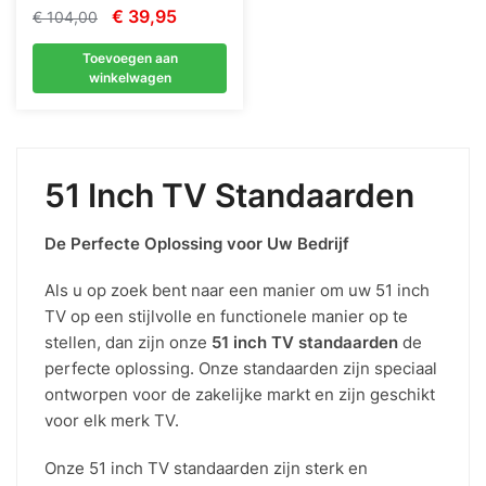
Oorspronkelijke
Huidige
€
39,95
€
104,00
prijs
prijs
Toevoegen aan
was:
is:
winkelwagen
€ 104,00.
€ 39,95.
51 Inch TV Standaarden
De Perfecte Oplossing voor Uw Bedrijf
Als u op zoek bent naar een manier om uw 51 inch
TV op een stijlvolle en functionele manier op te
stellen, dan zijn onze
51 inch TV standaarden
de
perfecte oplossing. Onze standaarden zijn speciaal
ontworpen voor de zakelijke markt en zijn geschikt
voor elk merk TV.
Onze 51 inch TV standaarden zijn sterk en