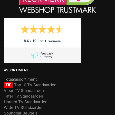
/
8.6
10
231 reviews
ASSORTIMENT
Totaalassortiment
TIP
Top 10 TV Standaarden
Vloer TV Standaarden
Tafel TV Standaarden
Houten TV Standaarden
Witte TV Standaarden
Soundbar Beugels