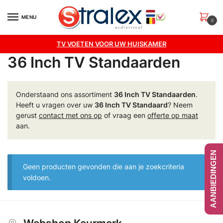
Skip
Skip
to
to
MENU
0
navigation
content
TV VOETEN VOOR UW HUISKAMER
36 Inch TV Standaarden
Onderstaand ons assortiment
36 Inch TV Standaarden
.
Heeft u vragen over uw
36 Inch TV Standaard
? Neem
gerust
contact met ons op
of vraag een
offerte op maat
aan.
AANBIEDINGEN
Geen producten gevonden die aan je zoekcriteria
voldoen.