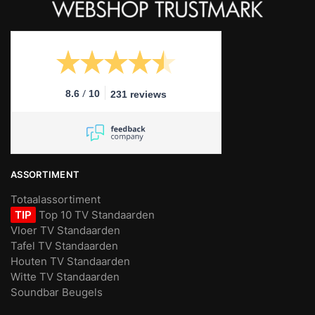
/
8.6
10
231 reviews
ASSORTIMENT
Totaalassortiment
TIP
Top 10 TV Standaarden
Vloer TV Standaarden
Tafel TV Standaarden
Houten TV Standaarden
Witte TV Standaarden
Soundbar Beugels