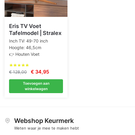
Eris TV Voet
Tafelmodel | Stralex
Inch TV: 49-70 inch
Hoogte: 46,5cm
👉 Houten Voet
Oorspronkelijke
Huidige
€
34,95
€
128,00
prijs
prijs
Toevoegen aan
was:
is:
winkelwagen
€ 128,00.
€ 34,95.
Webshop Keurmerk
Weten waar je mee te maken hebt