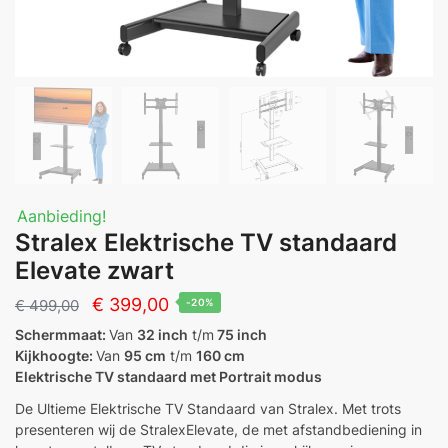
Aanbieding!
Stralex Elektrische TV standaard
Elevate zwart
Oorspronkelijke
Huidige
€
399,00
€
499,00
-20%
prijs
prijs
Schermmaat:
Van
32 inch
t/m
75 inch
Kijkhoogte:
Van
95 cm
t/m
160 cm
was:
is:
Elektrische TV standaard met Portrait modus
€ 499,00.
€ 399,00.
De Ultieme Elektrische TV Standaard van Stralex. Met trots
presenteren wij de StralexElevate, de met afstandbediening in