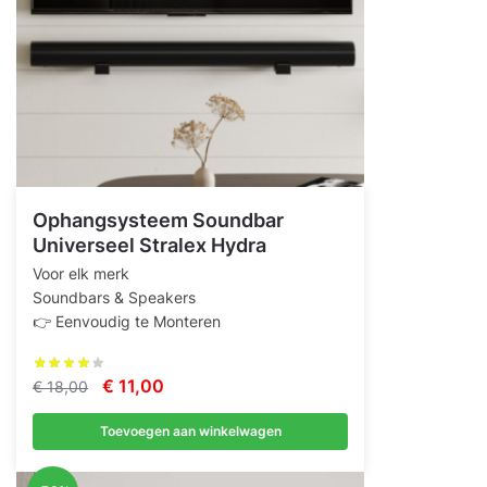
Ophangsysteem Soundbar
Universeel Stralex Hydra
Voor elk merk
Soundbars & Speakers
👉 Eenvoudig te Monteren
Oorspronkelijke
Huidige
€
11,00
€
18,00
prijs
prijs
Toevoegen aan winkelwagen
was:
is:
€ 18,00.
€ 11,00.