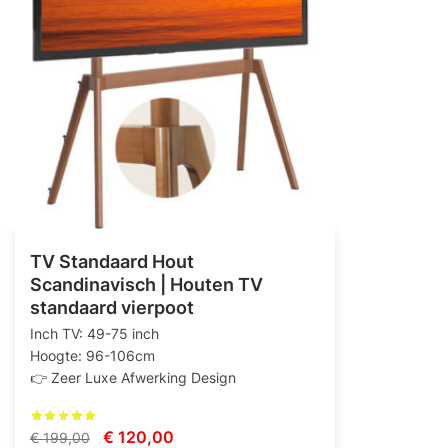
TV Standaard Hout
Scandinavisch | Houten TV
standaard vierpoot
Inch TV: 49-75 inch
Hoogte: 96-106cm
👉 Zeer Luxe Afwerking Design
Oorspronkelijke
Huidige
€
120,00
€
199,00