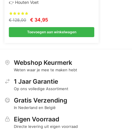
👉 Houten Voet
Oorspronkelijke
Huidige
€
34,95
€
128,00
prijs
prijs
Toevoegen aan winkelwagen
was:
is:
€ 128,00.
€ 34,95.
Webshop Keurmerk
Weten waar je mee te maken hebt
1 Jaar Garantie
Op ons volledige Assortiment
Gratis Verzending
In Nederland en België
Eigen Voorraad
Directe levering uit eigen voorraad