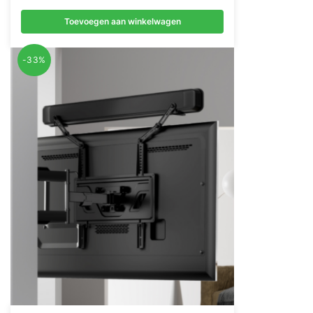
prijs
prijs
Toevoegen aan winkelwagen
was:
is:
€ 199,00.
€ 120,00.
-33%