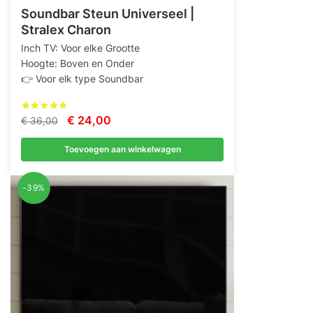
Soundbar Steun Universeel |
Stralex Charon
Inch TV: Voor elke Grootte
Hoogte: Boven en Onder
👉 Voor elk type Soundbar
Oorspronkelijke
Huidige
€
24,00
€
36,00
prijs
prijs
Toevoegen aan winkelwagen
was:
is:
€ 36,00.
€ 24,00.
-39%