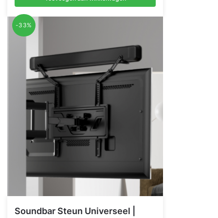
was:
is:
€ 104,00.
€ 39,95.
-33%
Soundbar Steun Universeel |