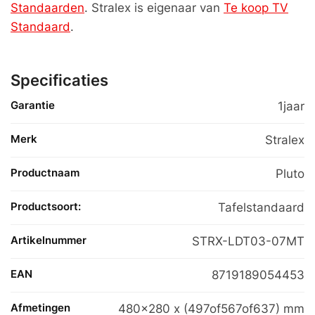
Standaarden
. Stralex is eigenaar van
Te koop TV
Standaard
.
Specificaties
Garantie
1jaar
Merk
Stralex
Productnaam
Pluto
Productsoort:
Tafelstandaard
Artikelnummer
STRX-LDT03-07MT
EAN
8719189054453
Afmetingen
480×280 x (497of567of637) mm