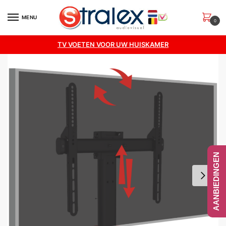
Skip
Skip
to
to
MENU
0
Verstuur
navigation
content
TV VOETEN VOOR UW HUISKAMER
AANBIEDINGEN