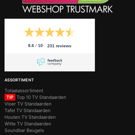
/
8.6
10
231 reviews
ASSORTIMENT
Totaalassortiment
TIP
Top 10 TV Standaarden
Vloer TV Standaarden
Tafel TV Standaarden
Houten TV Standaarden
Witte TV Standaarden
Soundbar Beugels