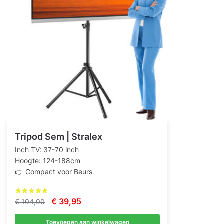
Tripod Sem | Stralex
Inch TV: 37-70 inch
Hoogte: 124-188cm
👉 Compact voor Beurs
Oorspronkelijke
Huidige
€
39,95
€
104,00
prijs
prijs
Toevoegen aan winkelwagen