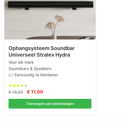
Ophangsysteem Soundbar
Universeel Stralex Hydra
Voor elk merk
Soundbars & Speakers
👉 Eenvoudig te Monteren
Oorspronkelijke
Huidige
€
11,00
€
18,00
prijs
prijs
Toevoegen aan winkelwagen
was:
is:
€ 18,00.
€ 11,00.