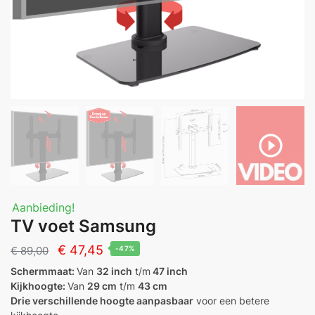
Aanbieding!
TV voet Samsung
Oorspronkelijke
Huidige
€
47,45
€
89,00
-47%
prijs
prijs
Schermmaat:
Van
32 inch
t/m
47 inch
Kijkhoogte:
Van
29 cm
t/m
43 cm
was:
is:
Drie verschillende hoogte aanpasbaar
voor een betere
€ 89,00.
€ 47,45.