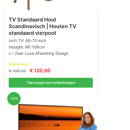
TV Standaard Hout
Scandinavisch | Houten TV
standaard vierpoot
Inch TV: 49-75 inch
Hoogte: 96-106cm
👉 Zeer Luxe Afwerking Design
Oorspronkelijke
Huidige
€
120,00
€
199,00
prijs
prijs
Toevoegen aan winkelwagen
was:
is:
€ 199,00.
€ 120,00.
-62%