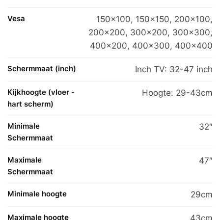
Vesa
150×100
,
150×150
,
200×100
,
200×200
,
300×200
,
300×300
,
400×200
,
400×300
,
400×400
Schermmaat (inch)
Inch TV: 32-47 inch
Kijkhoogte (vloer -
Hoogte: 29-43cm
hart scherm)
Minimale
32″
Schermmaat
Maximale
47″
Schermmaat
Minimale hoogte
29cm
Maximale hoogte
43cm