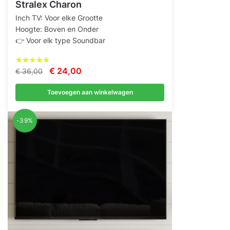
Stralex Charon
Inch TV: Voor elke Grootte
Hoogte: Boven en Onder
👉 Voor elk type Soundbar
Oorspronkelijke
Huidige
€
24,00
€
36,00
prijs
prijs
Toevoegen aan winkelwagen
was:
is:
€ 36,00.
€ 24,00.
-39%