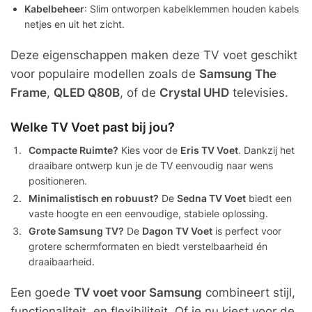
Kabelbeheer
: Slim ontworpen kabelklemmen houden kabels
netjes en uit het zicht.
Deze eigenschappen maken deze TV voet geschikt
voor populaire modellen zoals de
Samsung The
Frame
,
QLED Q80B
, of de
Crystal UHD
televisies.
Welke TV Voet past bij jou?
Compacte Ruimte?
Kies voor de
Eris TV Voet
. Dankzij het
draaibare ontwerp kun je de TV eenvoudig naar wens
positioneren.
Minimalistisch en robuust?
De
Sedna TV Voet
biedt een
vaste hoogte en een eenvoudige, stabiele oplossing.
Grote Samsung TV?
De
Dagon TV Voet
is perfect voor
grotere schermformaten en biedt verstelbaarheid én
draaibaarheid.
Een goede
TV voet voor Samsung
combineert stijl,
functionaliteit, en flexibiliteit. Of je nu kiest voor de