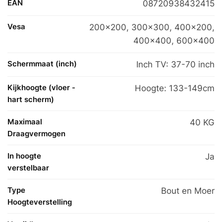
EAN
08720938432415
Vesa
200×200
,
300×300
,
400×200
,
400×400
,
600×400
Schermmaat (inch)
Inch TV: 37-70 inch
Kijkhoogte (vloer -
Hoogte: 133-149cm
hart scherm)
Maximaal
40 KG
Draagvermogen
In hoogte
Ja
verstelbaar
Type
Bout en Moer
Hoogteverstelling