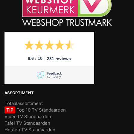
/
8.6
10
231 reviews
ASSORTIMENT
Totaalassortiment
TIP
Top 10 TV Standaarden
Vloer TV Standaarden
Tafel TV Standaarden
Houten TV Standaarden