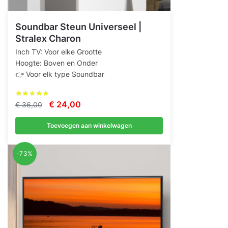
Soundbar Steun Universeel |
Stralex Charon
Inch TV: Voor elke Grootte
Hoogte: Boven en Onder
👉 Voor elk type Soundbar
Oorspronkelijke
Huidige
€
24,00
€
36,00
prijs
prijs
Toevoegen aan winkelwagen
was:
is:
€ 36,00.
€ 24,00.
-73%