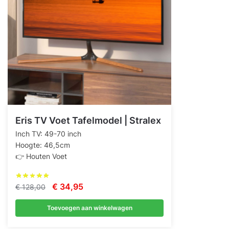
Eris TV Voet Tafelmodel | Stralex
Inch TV: 49-70 inch
Hoogte: 46,5cm
👉 Houten Voet
Oorspronkelijke
Huidige
€
34,95
€
128,00
prijs
prijs
Toevoegen aan winkelwagen
was:
is:
€ 128,00.
€ 34,95.