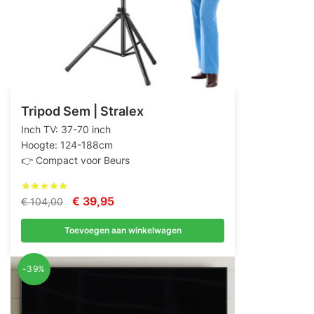
Tripod Sem | Stralex
Inch TV: 37-70 inch
Hoogte: 124-188cm
👉 Compact voor Beurs
Oorspronkelijke
Huidige
€
39,95
€
104,00
prijs
prijs
Toevoegen aan winkelwagen
was:
is:
€ 104,00.
€ 39,95.
-39%