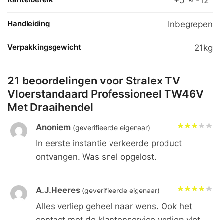
+5°~ -12°
Handleiding
Inbegrepen
Verpakkingsgewicht
21kg
21 beoordelingen voor
Stralex TV
Vloerstandaard Professioneel TW46V
Met Draaihendel
Anoniem
(geverifieerde eigenaar)
In eerste instantie verkeerde product
ontvangen. Was snel opgelost.
A.J.Heeres
(geverifieerde eigenaar)
Alles verliep geheel naar wens. Ook het
contact met de klantenservice verliep vlot.