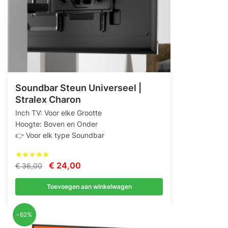
Soundbar Steun Universeel |
Stralex Charon
Inch TV: Voor elke Grootte
Hoogte: Boven en Onder
👉 Voor elk type Soundbar
Oorspronkelijke
Huidige
€
24,00
€
36,00
prijs
prijs
Toevoegen aan winkelwagen
was:
is:
€ 36,00.
€ 24,00.
-62%