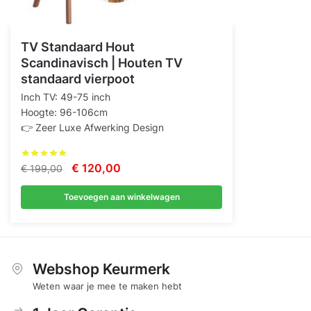
TV Standaard Hout
Scandinavisch | Houten TV
standaard vierpoot
Inch TV: 49-75 inch
Hoogte: 96-106cm
👉 Zeer Luxe Afwerking Design
Oorspronkelijke
Huidige
€
120,00
€
199,00
prijs
prijs
Toevoegen aan winkelwagen
was:
is:
€ 199,00.
€ 120,00.
Webshop Keurmerk
Weten waar je mee te maken hebt