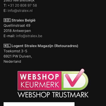
2665 NM Bleiswijk
T:
+31 20 808 97 58
E:
info@stralex.nl
🇧🇪 Stralex België
Quellinstraat 49
2018 Antwerpen
E-mail:
info@stralex.be
🇳🇱 Logent
Stralex Magazijn (Retouradres)
Toekomst 3-5
6921 PW Duiven,
Nederland