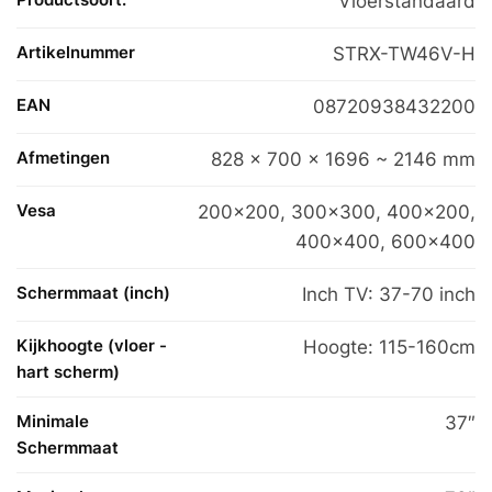
Vloerstandaard
Artikelnummer
STRX-TW46V-H
EAN
08720938432200
Afmetingen
828 x 700 x 1696 ~ 2146 mm
Vesa
200×200
,
300×300
,
400×200
,
400×400
,
600×400
Schermmaat (inch)
Inch TV: 37-70 inch
Kijkhoogte (vloer -
Hoogte: 115-160cm
hart scherm)
Minimale
37″
Schermmaat