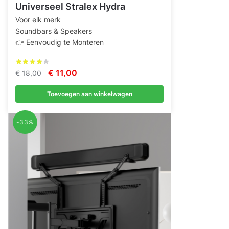
Universeel Stralex Hydra
Voor elk merk
Soundbars & Speakers
👉 Eenvoudig te Monteren
Oorspronkelijke
Huidige
€
11,00
€
18,00
prijs
prijs
Toevoegen aan winkelwagen
was:
is:
€ 18,00.
€ 11,00.
-33%