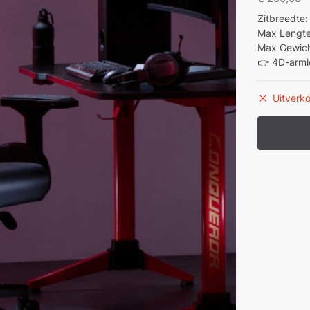
Zitbreedte
r over uw project / aantallen vertellen?
Max Lengt
Max Gewich
👉 4D-arml
uur
Uitverk