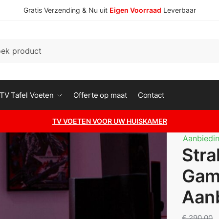
Gratis Verzending & Nu uit
Eigen Voorraad
Leverbaar
n
A
c
h
t
e
TV Tafel Voeten
Offerte op maat
Contact
r
n
nnummer
*
a
TV VOETEN VOOR UW HUISKAMER
a
m
Aanbiedin
Str
teaanvraag
Gam
Aan
€
290,00