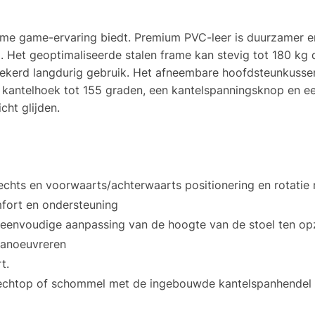
eme game-ervaring biedt. Premium PVC-leer is duurzamer e
g. Het geoptimaliseerde stalen frame kan stevig tot 180 k
zekerd langdurig gebruik. Het afneembare hoofdsteunkuss
n kantelhoek tot 155 graden, een kantelspanningsknop en 
cht glijden.
rechts en voorwaarts/achterwaarts positionering en rotatie 
fort en ondersteuning
n eenvoudige aanpassing van de hoogte van de stoel ten op
manoeuvreren
t.
t rechtop of schommel met de ingebouwde kantelspanhendel 