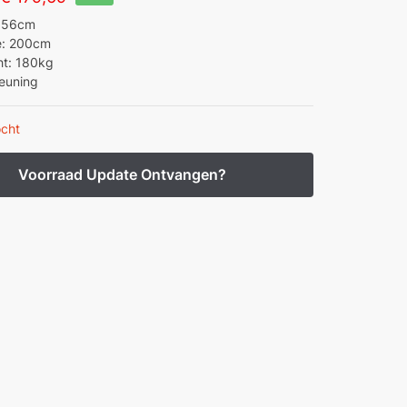
prijs
prijs
: 56cm
e: 200cm
was:
is:
t: 180kg
€ 290,00.
€ 179,69.
euning
ocht