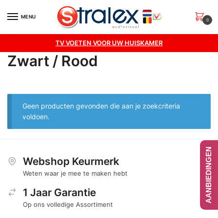
Skip
Skip
to
to
MENU
0
navigation
content
TV VOETEN VOOR UW HUISKAMER
Zwart / Rood
Geen producten gevonden die aan je zoekcriteria
voldoen.
AANBIEDINGEN
Webshop Keurmerk
Weten waar je mee te maken hebt
1 Jaar Garantie
Op ons volledige Assortiment