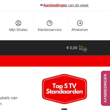
📢
Aanbiedingen
van de week
Mijn Stralex
Klantenservice
Afrekenen
€
0,00
0
AANBIEDINGEN
eubels van
n