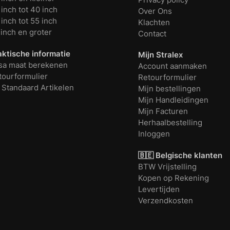
inch tot 40 inch
Over Ons
inch tot 55 inch
Klachten
 inch en groter
Contact
aktische informatie
Mijn Stralex
sa maat berekenen
Account aanmaken
tourformulier
Retourformulier
 Standaard Artikelen
Mijn bestellingen
Mijn Handleidingen
Mijn Facturen
Herhaalbestelling
Inloggen
🇧🇪 Belgische klanten
BTW Vrijstelling
Kopen op Rekening
Levertijden
Verzendkosten