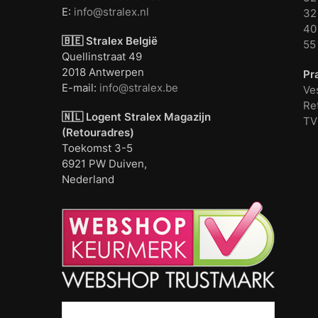
E:
info@stralex.nl
32 
40 
🇧🇪 Stralex België
55
Quellinstraat 49
2018 Antwerpen
Pr
E-mail:
info@stralex.be
Ve
Re
🇳🇱 Logent
Stralex Magazijn
TV
(Retouradres)
Toekomst 3-5
6921 PW Duiven,
Nederland