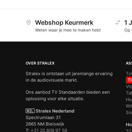
Webshop Keurmerk
1 
Weten waar je mee te maken hebt
Op 
OVER STRALEX
AS
Stralex is ontstaan uit jarenlange ervaring
To
in de audiovisuele markt.
T
Vl
Ons aanbod TV Standaarden bieden een
Ta
oplossing voor elke situatie.
Ho
Wi
🇳🇱 Stralex Nederland
So
Spectrumlaan 31
2665 NM Bleiswijk
Ho
T:
+31 20 808 97 58
32