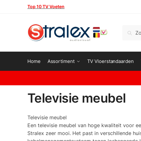
Skip
Skip
Top 10 TV Voeten
to
to
navigation
content
Zoeken
Zoeke
naar:
Home
Assortiment
TV Vloerstandaarden
Televisie meubel
Televisie meubel
Een televisie meubel van hoge kwaliteit voor ee
Stralex zeer mooi. Het past in verschillende hui
kabelmanagementsysteem tegen loshangende k