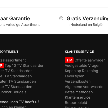
Jaar Garantie
Gratis Verzendin
ons volledige Assortiment
In Nederland en België
SORTIMENT
KLANTENSERVICE
taalassortiment
TIP
Offerte aanvragen
IP
Top 10 TV Standaarden
Veelgestelde Vragen
oer TV Standaarden
Kopen op Rekening
fel TV Standaarden
Levertijden
uten TV Standaarden
Verzendkosten
tte TV Standaarden
Algemene voorwaarden
undbar Beugels
Betaalmethoden
Klantenservice
eveel Inch TV heeft u?
Retourbeleid
 inch en kleiner
Privacy policy