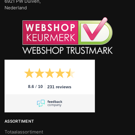
6921 PW Duiven,
Nederland
/
8.6
10
231 reviews
ASSORTIMENT
Totaalassortiment