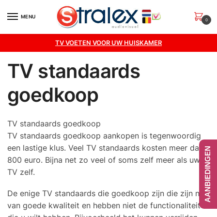
Skip
Skip
to
to
MENU
0
navigation
content
TV VOETEN VOOR UW HUISKAMER
TV standaards
goedkoop
TV standaards goedkoop
TV standaards goedkoop aankopen is tegenwoordig
een lastige klus. Veel TV standaards kosten meer dan
AANBIEDINGEN
800 euro. Bijna net zo veel of soms zelf meer als uw
TV zelf.
De enige TV standaards die goedkoop zijn die zijn niet
van goede kwaliteit en hebben niet de functionaliteiten