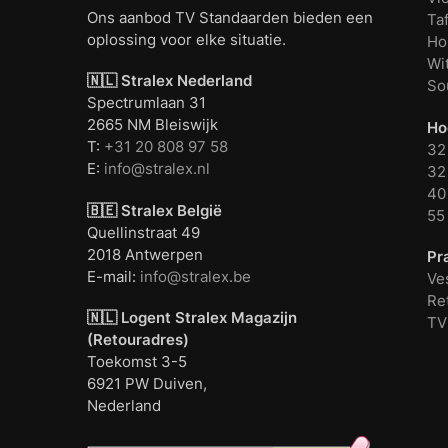
Ons aanbod TV Standaarden bieden een
Ta
oplossing voor elke situatie.
Ho
Wi
🇳🇱 Stralex Nederland
So
Spectrumlaan 31
2665 NM Bleiswijk
Ho
T:
+31 20 808 97 58
32
E:
info@stralex.nl
32 
40 
🇧🇪 Stralex België
55
Quellinstraat 49
2018 Antwerpen
Pr
E-mail:
info@stralex.be
Ve
Re
🇳🇱 Logent
Stralex Magazijn
TV
(Retouradres)
Toekomst 3-5
6921 PW Duiven,
Nederland