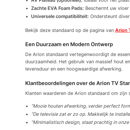
AV Plateau (optioneel):
Ideaal voor het plaa
Zachte EVA Foam Pads:
Beschermt uw vloer 
Universele compatibiliteit:
Ondersteunt dive
Bekijk deze standaard op de pagina van
Arion 
Een Duurzaam en Modern Ontwerp
De Arion standaard vertegenwoordigt de essenti
duurzaamheid. Het gebruik van massief hout en
levensduur en een hoogwaardige afwerking.
Klantbeoordelingen over de Arion TV Sta
Klanten waarderen de Arion standaard om zijn st
“Mooie houten afwerking, verder perfect form
“De televisie zat er zo op. Makkelijk te installe
“Minimalistisch design, staat prachtig in onze