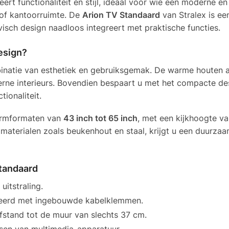
rt functionaliteit en stijl, ideaal voor wie een moderne en
 of kantoorruimte. De
Arion TV Standaard
van Stralex is ee
sch design naadloos integreert met praktische functies.
esign?
binatie van esthetiek en gebruiksgemak. De warme houten 
erne interieurs. Bovendien bespaart u met het compacte de
tionaliteit.
ermformaten van
43 inch tot 65 inch
, met een kijkhoogte v
materialen zoals beukenhout en staal, krijgt u een duurza
tandaard
uitstraling.
seerd met ingebouwde kabelklemmen.
fstand tot de muur van slechts 37 cm.