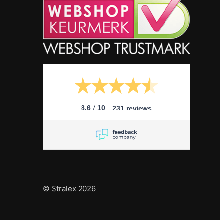
/
8.6
10
231 reviews
© Stralex 2026