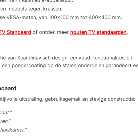
tsen van multimedia-apparatuur.
en meubels tegen krassen.
rse VESA-maten, van 100×100 mm tot 400×400 mm.
TV Standaard
of ontdek meer
houten TV standaarden
.
e van Scandinavisch design: eenvoud, functionaliteit en
 een poedercoating op de stalen onderdelen garandeert e
ndaard
ijlvolle uitstraling, gebruiksgemak en stevige constructie:
aat.”
ren.”
 huiskamer.”