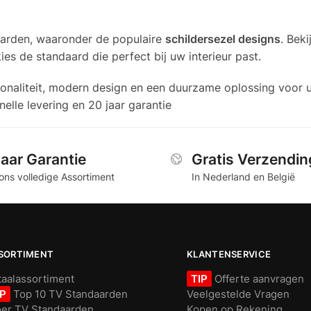
aarden, waaronder de populaire
schildersezel designs
. Beki
ies de standaard die perfect bij uw interieur past.
onaliteit, modern design en een duurzame oplossing voor 
nelle levering en 20 jaar garantie
Jaar Garantie
Gratis Verzendin
ons volledige Assortiment
In Nederland en België
SORTIMENT
KLANTENSERVICE
taalassortiment
TIP
Offerte aanvragen
IP
Top 10 TV Standaarden
Veelgestelde Vragen
oer TV Standaarden
Kopen op Rekening