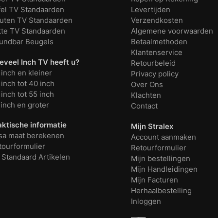
fel TV Standaarden
Levertijden
uten TV Standaarden
Verzendkosten
tte TV Standaarden
Algemene voorwaarden
undbar Beugels
Betaalmethoden
Klantenservice
eveel Inch TV heeft u?
Retourbeleid
 inch en kleiner
Privacy policy
inch tot 40 inch
Over Ons
inch tot 55 inch
Klachten
 inch en groter
Contact
aktische informatie
Mijn Stralex
sa maat berekenen
Account aanmaken
tourformulier
Retourformulier
 Standaard Artikelen
Mijn bestellingen
Mijn Handleidingen
Mijn Facturen
Herhaalbestelling
Inloggen