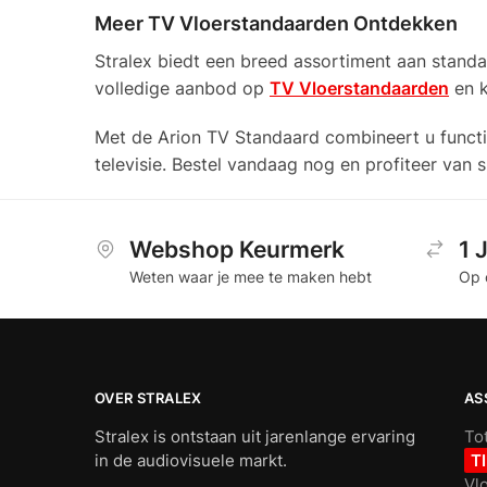
Meer TV Vloerstandaarden Ontdekken
Stralex biedt een breed assortiment aan stand
volledige aanbod op
TV Vloerstandaarden
en k
Met de Arion TV Standaard combineert u functi
televisie. Bestel vandaag nog en profiteer van s
Webshop Keurmerk
1 
Weten waar je mee te maken hebt
Op 
OVER STRALEX
AS
Stralex is ontstaan uit jarenlange ervaring
To
in de audiovisuele markt.
T
Vl