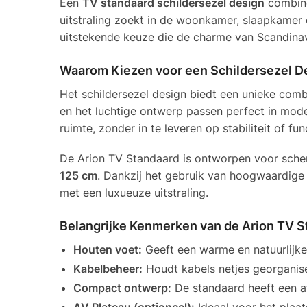
Een
TV standaard schildersezel design
combinee
uitstraling zoekt in de woonkamer, slaapkamer
uitstekende keuze die de charme van Scandinavi
Waarom Kiezen voor een Schildersezel D
Het schildersezel design biedt een unieke com
en het luchtige ontwerp passen perfect in mod
ruimte, zonder in te leveren op stabiliteit of func
De Arion TV Standaard is ontworpen voor sch
125 cm
. Dankzij het gebruik van hoogwaardige 
met een luxueuze uitstraling.
Belangrijke Kenmerken van de Arion TV S
Houten voet:
Geeft een warme en natuurlijke 
Kabelbeheer:
Houdt kabels netjes georgani
Compact ontwerp:
De standaard heeft een a