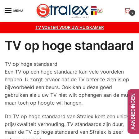
Skip
Skip
to
to
MENU
0
navigation
content
TV VOETEN VOOR UW HUISKAMER
TV op hoge standaard
TV op hoge standaard
Een TV op een hoge standaard kan vele voordelen
hebben. U zorgt ervoor dat de TV beter te zien is op
bijvoorbeeld een beurs. Ook kan u deze goed
gebruiken als u uw TV niet wilt ophangen aan de muur,
AANBIEDINGEN
maar toch op hoogte wil hangen.
De TV op hoge standaard van Stralex kent een unieke
prijs/kwaliteit verhouding. TV standaards zijn duur,
maar de TV op hoge standaard van Stralex is zeer