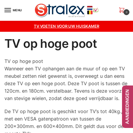
Skip
Skip
to
to
MENU
0
navigation
content
TV VOETEN VOOR UW HUISKAMER
TV op hoge poot
TV op hoge poot
Wanneer een TV ophangen aan de muur of op een TV
meubel zetten niet gewenst is, overweegt u dan eens
deze TV op een hoge poot. Deze TV poot is tussen de
120cm. en 180cm. verstelbaar. Tevens is deze voorzien
AANBIEDINGEN
van stevige wielen, zodat deze goed verrijdbaar is.
De TV op hoge poot is geschikt voor TV’s tot 40kg.,
met een VESA gatenpatroon van tussen de
200x300mm. en 600x400mm. Dit geldt dus voor de