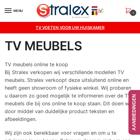
Skip
Skip
to
to
MENU
0
navigation
content
TV VOETEN VOOR UW HUISKAMER
TV MEUBELS
TV meubels online te koop
Bij Stralex verkopen wij verschillende modellen TV
meubels. Stralex verkoopt deze uitsluitend online en
heeft geen showroom of fysieke winkel. Wij proberen
u daarom zo goed mogelijk te informeren over de TV
AANBIEDINGEN
meubels die bij ons online te koop staan. Dit doen wij
door middel van duidelijke product teksten en
afbeeldingen.
Wij zijn ook bereikbaar voor vragen en om u te