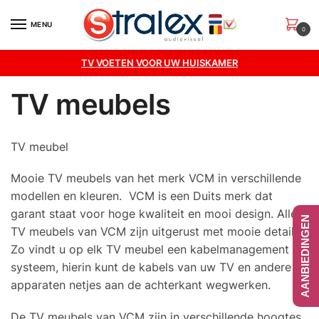
Skip
Skip
to
to
MENU
0
navigation
content
TV VOETEN VOOR UW HUISKAMER
TV meubels
TV meubel
Mooie TV meubels van het merk VCM in verschillende
modellen en kleuren. VCM is een Duits merk dat
garant staat voor hoge kwaliteit en mooi design. Alle
AANBIEDINGEN
TV meubels van VCM zijn uitgerust met mooie details.
Zo vindt u op elk TV meubel een kabelmanagement
systeem, hierin kunt de kabels van uw TV en andere
apparaten netjes aan de achterkant wegwerken.
De TV meubels van VCM zijn in verschillende hoogtes