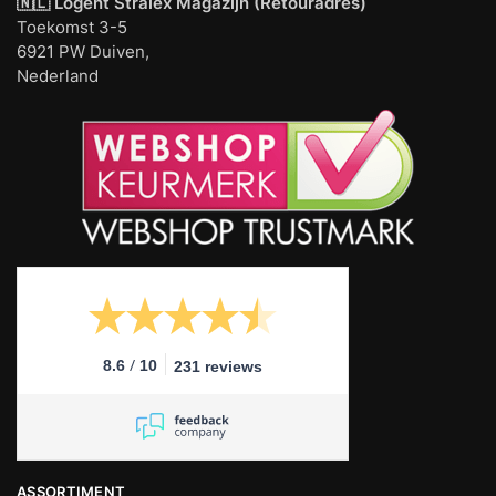
🇳🇱 Logent
Stralex Magazijn (Retouradres)
Toekomst 3-5
6921 PW Duiven,
Nederland
/
8.6
10
231 reviews
ASSORTIMENT