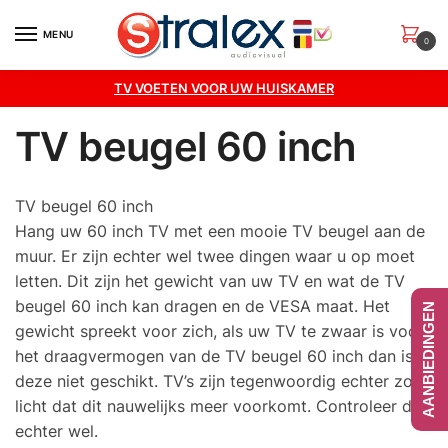
Skip
Skip
to
to
MENU
0
navigation
content
TV VOETEN VOOR UW HUISKAMER
TV beugel 60 inch
TV beugel 60 inch
Hang uw 60 inch TV met een mooie TV beugel aan de
muur. Er zijn echter wel twee dingen waar u op moet
letten. Dit zijn het gewicht van uw TV en wat de TV
beugel 60 inch kan dragen en de VESA maat. Het
AANBIEDINGEN
gewicht spreekt voor zich, als uw TV te zwaar is voor
het draagvermogen van de TV beugel 60 inch dan is
deze niet geschikt. TV’s zijn tegenwoordig echter zo
licht dat dit nauwelijks meer voorkomt. Controleer dit
echter wel.