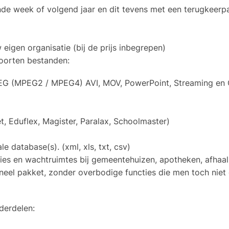
ende week of volgend jaar en dit tevens met een terugkeerp
igen organisatie (bij de prijs inbegrepen)
oorten bestanden:
G (MPEG2 / MPEG4) AVI, MOV, PowerPoint, Streaming en 
, Eduflex, Magister, Paralax, Schoolmaster)
e database(s). (xml, xls, txt, csv)
es en wachtruimtes bij gemeentehuizen, apotheken, afhaalb
oneel pakket, zonder overbodige functies die men toch niet 
derdelen: