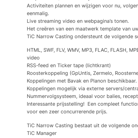
Activiteiten plannen en wijzigen voor nu, volg
eenmalig.
Live streaming video en webpagina’s tonen.
Het creëren van een maatwerk template van uw e
TiC Narrow Casting ondersteunt de volgende s
HTML, SWF, FLV, WMV, MP3, FLAC, FLASH, MPE
video
RSS-feed en Ticker tape (lichtkrant)
Roosterkoppeling (GpUntis, Zermelo, Roosternet
Koppelingen met Bavak en Planon beschikbaar.
Koppelingen mogelijk via externe servers/central
Nummervolgsysteem, ideaal voor balies, recepti
Interessante prijsstelling! Een compleet functi
voor een zeer concurrerende prijs.
TiC Narrow Casting bestaat uit de volgende on
TiC Manager