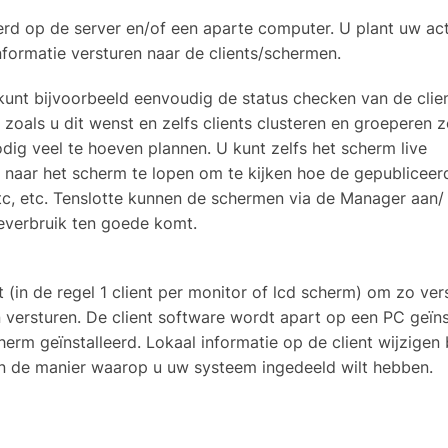
eerd op de server en/of een aparte computer. U plant uw act
nformatie versturen naar de clients/schermen.
kunt bijvoorbeeld eenvoudig de status checken van de clie
oals u dit wenst en zelfs clients clusteren en groeperen 
dig veel te hoeven plannen. U kunt zelfs het scherm live
 naar het scherm te lopen om te kijken hoe de gepubliceer
 etc, etc. Tenslotte kunnen de schermen via de Manager aan/ 
everbruik ten goede komt.
t (in de regel 1 client per monitor of lcd scherm) om zo ver
n versturen. De client software wordt apart op een PC geïns
erm geïnstalleerd. Lokaal informatie op de client wijzigen
van de manier waarop u uw systeem ingedeeld wilt hebben.