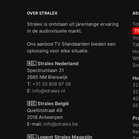
OVER STRALEX
AS
Stralex is ontstaan uit jarenlange ervaring
To
in de audiovisuele markt.
T
Vl
Ons aanbod TV Standaarden bieden een
Ta
oplossing voor elke situatie.
Ho
Wi
🇳🇱 Stralex Nederland
So
Spectrumlaan 31
2665 NM Bleiswijk
Ho
T:
+31 20 808 97 58
32
E:
info@stralex.nl
32 
40 
🇧🇪 Stralex België
55
Quellinstraat 49
2018 Antwerpen
Pr
E-mail:
info@stralex.be
Ve
Re
🇳🇱 Logent
Stralex Magazijn
TV