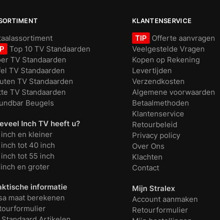
SORTIMENT
KLANTENSERVICE
taalassortiment
TIP
Offerte aanvragen
IP
Top 10 TV Standaarden
Veelgestelde Vragen
oer TV Standaarden
Kopen op Rekening
fel TV Standaarden
Levertijden
uten TV Standaarden
Verzendkosten
tte TV Standaarden
Algemene voorwaarden
undbar Beugels
Betaalmethoden
Klantenservice
eveel Inch TV heeft u?
Retourbeleid
 inch en kleiner
Privacy policy
inch tot 40 inch
Over Ons
inch tot 55 inch
Klachten
 inch en groter
Contact
aktische informatie
Mijn Stralex
sa maat berekenen
Account aanmaken
tourformulier
Retourformulier
 Standaard Artikelen