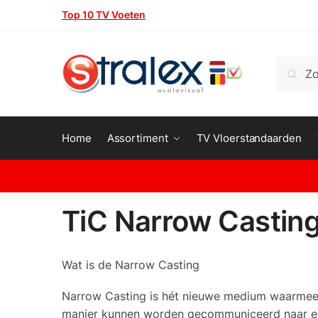
Skip
Skip
Top 10 TV Voeten
to
to
navigation
content
Zoeken
Zoeke
naar:
Home
Assortiment
TV Vloerstandaarden
TiC Narrow Castin
Wat is de Narrow Casting
Narrow Casting is hét nieuwe medium waarmee 
manier kunnen worden gecommuniceerd naar ee