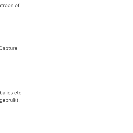
atroon of
Capture
alies etc.
gebruikt,