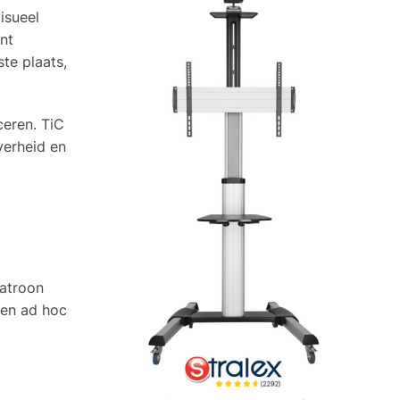
isueel
nt
te plaats,
ceren. TiC
verheid en
patroon
een ad hoc