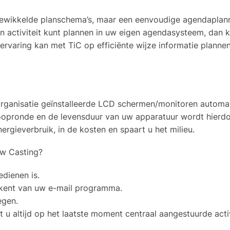
gewikkelde planschema’s, maar een eenvoudige agendaplann
n activiteit kunt plannen in uw eigen agendasysteem, dan 
rvaring kan met TiC op efficiënte wijze informatie plannen
organisatie geïnstalleerde LCD schermen/monitoren automa
 loopronde en de levensduur van uw apparatuur wordt hierd
nergieverbruik, in de kosten en spaart u het milieu.
ow Casting?
edienen is.
 kent van uw e-mail programma.
egen.
 u altijd op het laatste moment centraal aangestuurde acti