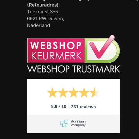
(Retouradres)
Toekomst 3-5
6921 PW Duiven,
Nederland
/
8.6
10
231 reviews