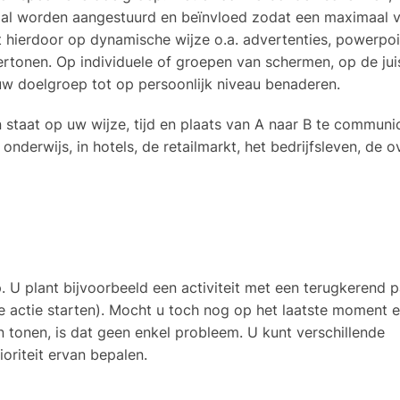
raal worden aangestuurd en beïnvloed zodat een maximaal v
 hierdoor op dynamische wijze o.a. advertenties, powerpoi
rtonen. Op individuele of groepen van schermen, op de juis
t uw doelgroep tot op persoonlijk niveau benaderen.
in staat op uw wijze, tijd en plaats van A naar B te communi
nderwijs, in hotels, de retailmarkt, het bedrijfsleven, de o
op. U plant bijvoorbeeld een activiteit met een terugkerend 
 actie starten). Mocht u toch nog op het laatste moment 
n tonen, is dat geen enkel probleem. U kunt verschillende
ioriteit ervan bepalen.