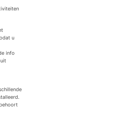
iviteiten
nt
zodat u
de info
uit
schillende
talleerd.
 behoort