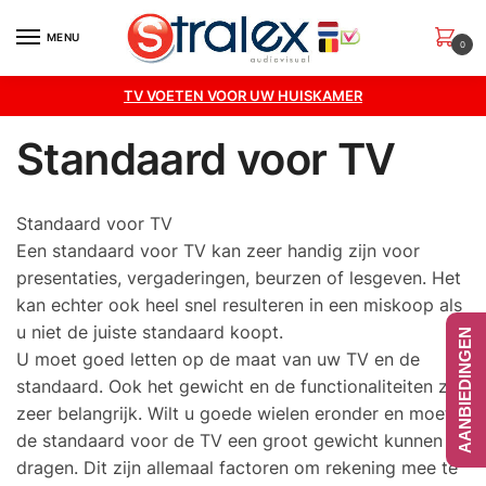
Skip
Skip
to
to
MENU
0
navigation
content
TV VOETEN VOOR UW HUISKAMER
Standaard voor TV
Standaard voor TV
Een standaard voor TV kan zeer handig zijn voor
presentaties, vergaderingen, beurzen of lesgeven. Het
kan echter ook heel snel resulteren in een miskoop als
u niet de juiste standaard koopt.
AANBIEDINGEN
U moet goed letten op de maat van uw TV en de
standaard. Ook het gewicht en de functionaliteiten zijn
zeer belangrijk. Wilt u goede wielen eronder en moet
de standaard voor de TV een groot gewicht kunnen
dragen. Dit zijn allemaal factoren om rekening mee te