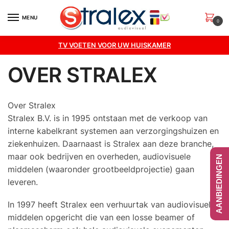
Skip
Skip
to
to
MENU
0
navigation
content
TV VOETEN VOOR UW HUISKAMER
OVER STRALEX
Over Stralex
Stralex B.V. is in 1995 ontstaan met de verkoop van
interne kabelkrant systemen aan verzorgingshuizen en
ziekenhuizen. Daarnaast is Stralex aan deze branche,
maar ook bedrijven en overheden, audiovisuele
AANBIEDINGEN
middelen (waaronder grootbeeldprojectie) gaan
leveren.
In 1997 heeft Stralex een verhuurtak van audiovisuele
middelen opgericht die van een losse beamer of