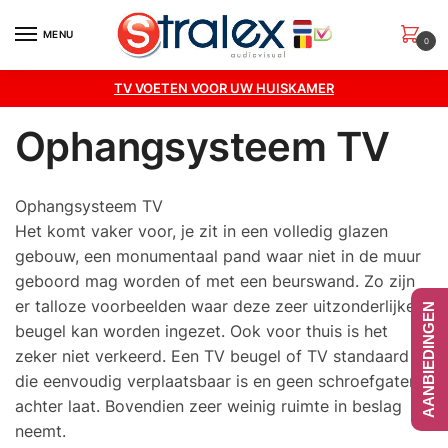
Skip
Skip
to
to
MENU
0
navigation
content
TV VOETEN VOOR UW HUISKAMER
Ophangsysteem TV
Ophangsysteem TV
Het komt vaker voor, je zit in een volledig glazen
gebouw, een monumentaal pand waar niet in de muur
geboord mag worden of met een beurswand. Zo zijn
er talloze voorbeelden waar deze zeer uitzonderlijke
AANBIEDINGEN
beugel kan worden ingezet. Ook voor thuis is het
zeker niet verkeerd. Een TV beugel of TV standaard
die eenvoudig verplaatsbaar is en geen schroefgaten
achter laat. Bovendien zeer weinig ruimte in beslag
neemt.