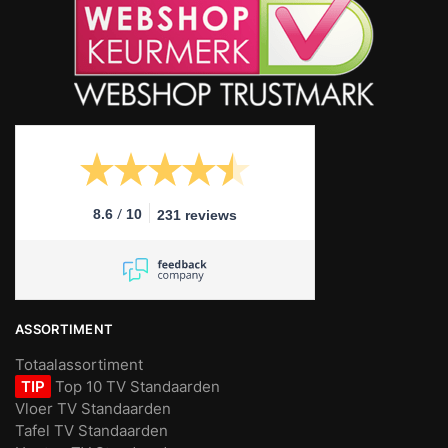
/
8.6
10
231 reviews
ASSORTIMENT
Totaalassortiment
TIP
Top 10 TV Standaarden
Vloer TV Standaarden
Tafel TV Standaarden