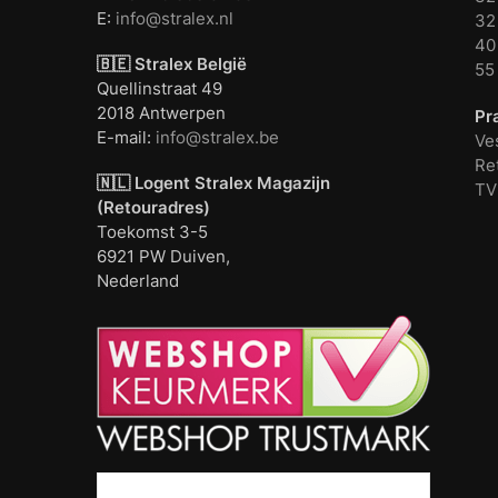
E:
info@stralex.nl
32 
40 
🇧🇪 Stralex België
55
Quellinstraat 49
2018 Antwerpen
Pr
E-mail:
info@stralex.be
Ve
Re
🇳🇱 Logent
Stralex Magazijn
TV
(Retouradres)
Toekomst 3-5
6921 PW Duiven,
Nederland