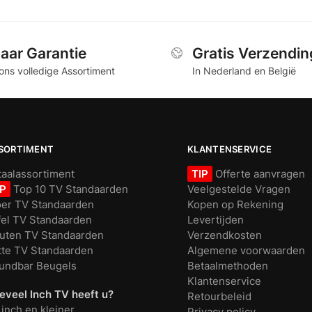
Jaar Garantie
Gratis Verzendin
ons volledige Assortiment
In Nederland en België
SORTIMENT
KLANTENSERVICE
taalassortiment
TIP
Offerte aanvragen
IP
Top 10 TV Standaarden
Veelgestelde Vragen
oer TV Standaarden
Kopen op Rekening
fel TV Standaarden
Levertijden
uten TV Standaarden
Verzendkosten
tte TV Standaarden
Algemene voorwaarden
undbar Beugels
Betaalmethoden
Klantenservice
eveel Inch TV heeft u?
Retourbeleid
 inch en kleiner
Privacy policy