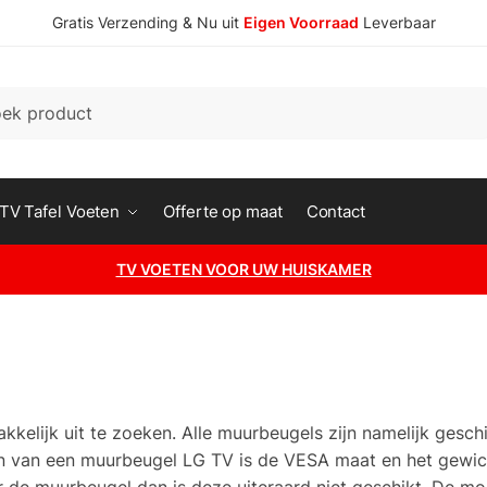
Gratis Verzending & Nu uit
Eigen Voorraad
Leverbaar
n
TV Tafel Voeten
Offerte op maat
Contact
TV VOETEN VOOR UW HUISKAMER
kelijk uit te zoeken. Alle muurbeugels zijn namelijk gesch
ken van een muurbeugel LG TV is de VESA maat en het gewic
 de muurbeugel dan is deze uiteraard niet geschikt. De mo