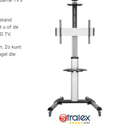
fstand
 u of de
G TV.
n. Zo kunt
gel die