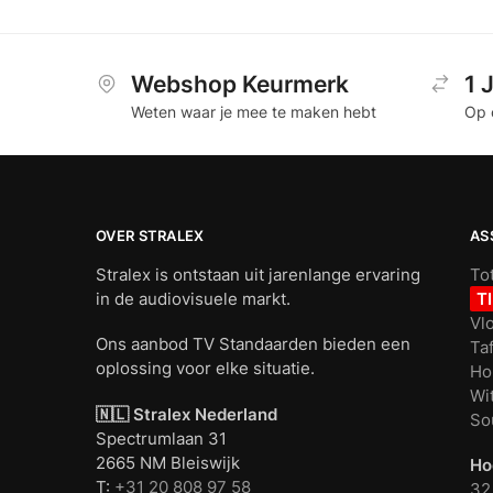
Webshop Keurmerk
1 
Weten waar je mee te maken hebt
Op 
OVER STRALEX
AS
Stralex is ontstaan uit jarenlange ervaring
To
in de audiovisuele markt.
T
Vl
Ons aanbod TV Standaarden bieden een
Ta
oplossing voor elke situatie.
Ho
Wi
🇳🇱 Stralex Nederland
So
Spectrumlaan 31
2665 NM Bleiswijk
Ho
T:
+31 20 808 97 58
32