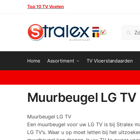
Skip
Skip
Top 10 TV Voeten
to
to
navigation
content
Zoeken
Zoeke
naar:
Home
Assortiment
TV Vloerstandaarden
Muurbeugel LG TV
Muurbeugel LG TV
Een muurbeugel voor uw LG TV is bij Stralex mak
LG TV’s. Waar u op moet letten bij het uitzoe
muurbeugel kan dragen. Is uw TV te zwaar voor