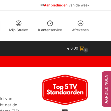
📢
Aanbiedingen
van de week
Mijn Stralex
Klantenservice
Afrekenen
€
0,00
0
AANBIEDINGEN
ikt voor
ht dat de
derne TV’s