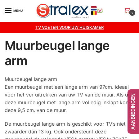
Skip
Skip
to
to
MENU
0
navigation
content
TV VOETEN VOOR UW HUISKAMER
Muurbeugel lange
arm
Muurbeugel lange arm
Een muurbeugel met een lange arm van 97cm. ideaal
voor het ver uitrekken van uw TV van de muur. Als u
AANBIEDINGEN
deze muurbeugel met lange arm volledig inklapt komt
deze 9,5 cm. van de muur.
De muurbeugel lange arm is geschikt voor TV’s niet
zwaarder dan 13 kg. Ook ondersteunt deze