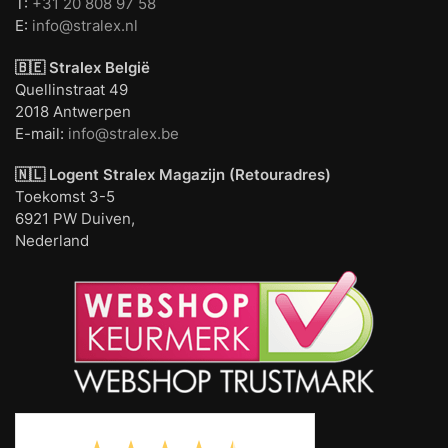
T:
+31 20 808 97 58
E:
info@stralex.nl
🇧🇪 Stralex België
Quellinstraat 49
2018 Antwerpen
E-mail:
info@stralex.be
🇳🇱 Logent
Stralex Magazijn (Retouradres)
Toekomst 3-5
6921 PW Duiven,
Nederland