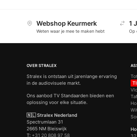
Webshop Keurmerk
1 
Weten waar je mee te maken hebt
Op 
OVER STRALEX
AS
Stralex is ontstaan uit jarenlange ervaring
To
in de audiovisuele markt.
T
Vl
Ons aanbod TV Standaarden bieden een
Ta
oplossing voor elke situatie.
Ho
Wi
🇳🇱 Stralex Nederland
So
Spectrumlaan 31
2665 NM Bleiswijk
Ho
T:
+31 20 808 97 58
32