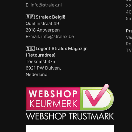
E:
info@stralex.nl
32 
40 
🇧🇪 Stralex België
55
Quellinstraat 49
2018 Antwerpen
Pr
E-mail:
info@stralex.be
Ve
Re
🇳🇱 Logent
Stralex Magazijn
TV
(Retouradres)
Toekomst 3-5
6921 PW Duiven,
Nederland