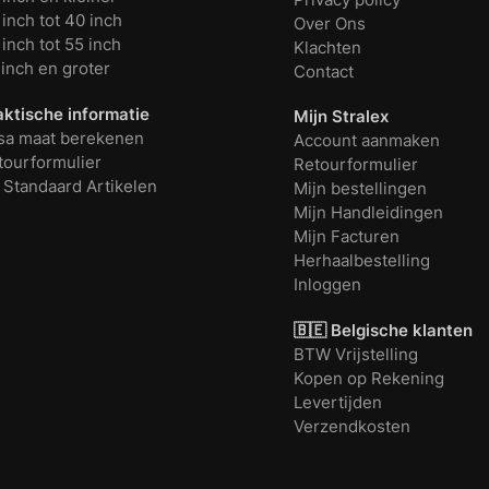
inch tot 40 inch
Over Ons
inch tot 55 inch
Klachten
 inch en groter
Contact
aktische informatie
Mijn Stralex
sa maat berekenen
Account aanmaken
tourformulier
Retourformulier
 Standaard Artikelen
Mijn bestellingen
Mijn Handleidingen
Mijn Facturen
Herhaalbestelling
Inloggen
🇧🇪 Belgische klanten
BTW Vrijstelling
Kopen op Rekening
Levertijden
Verzendkosten