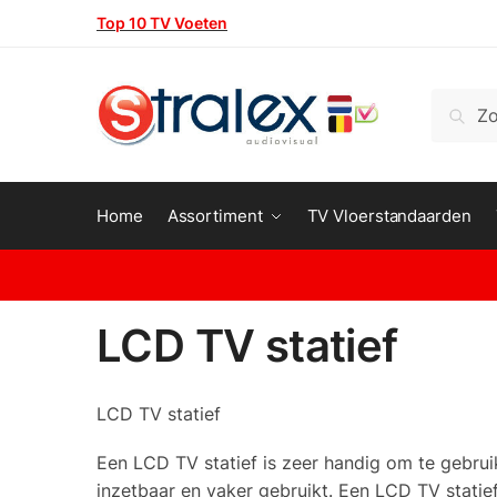
Skip
Skip
Top 10 TV Voeten
to
to
navigation
content
Zoeken
Zoeke
naar:
Home
Assortiment
TV Vloerstandaarden
LCD TV statief
LCD TV statief
Een LCD TV statief is zeer handig om te gebru
inzetbaar en vaker gebruikt. Een LCD TV statief