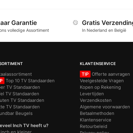
Jaar Garantie
Gratis Verzendin
ons volledige Assortiment
In Nederland en België
SORTIMENT
KLANTENSERVICE
taalassortiment
TIP
Offerte aanvragen
IP
Top 10 TV Standaarden
Veelgestelde Vragen
oer TV Standaarden
Kopen op Rekening
fel TV Standaarden
Levertijden
uten TV Standaarden
Verzendkosten
tte TV Standaarden
Algemene voorwaarden
undbar Beugels
Betaalmethoden
Klantenservice
eveel Inch TV heeft u?
Retourbeleid
 inch en kleiner
Privacy policy