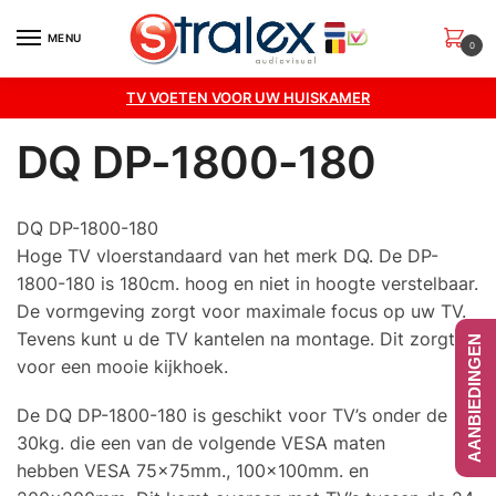
Skip
Skip
to
to
MENU
0
navigation
content
TV VOETEN VOOR UW HUISKAMER
DQ DP-1800-180
DQ DP-1800-180
Hoge TV vloerstandaard van het merk DQ. De DP-
1800-180 is 180cm. hoog en niet in hoogte verstelbaar.
De vormgeving zorgt voor maximale focus op uw TV.
Tevens kunt u de TV kantelen na montage. Dit zorgt
AANBIEDINGEN
voor een mooie kijkhoek.
De DQ DP-1800-180 is geschikt voor TV’s onder de
30kg. die een van de volgende VESA maten
hebben VESA 75x75mm., 100x100mm. en