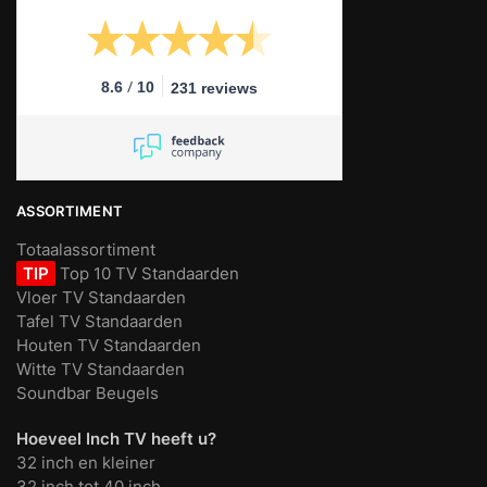
/
8.6
10
231 reviews
ASSORTIMENT
Totaalassortiment
TIP
Top 10 TV Standaarden
Vloer TV Standaarden
Tafel TV Standaarden
Houten TV Standaarden
Witte TV Standaarden
Soundbar Beugels
Hoeveel Inch TV heeft u?
32 inch en kleiner
32 inch tot 40 inch