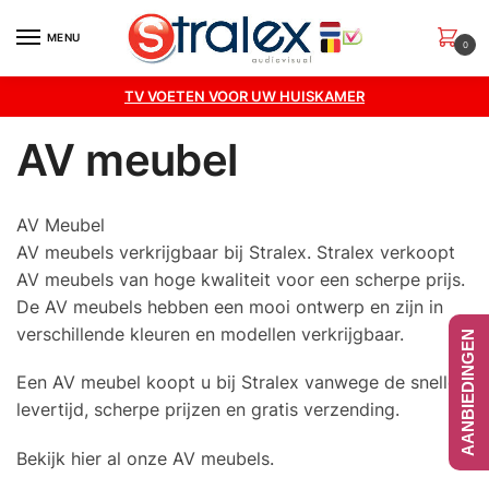
Skip
Skip
to
to
MENU
0
navigation
content
TV VOETEN VOOR UW HUISKAMER
AV meubel
AV Meubel
AV meubels verkrijgbaar bij Stralex. Stralex verkoopt
AV meubels van hoge kwaliteit voor een scherpe prijs.
De AV meubels hebben een mooi ontwerp en zijn in
verschillende kleuren en modellen verkrijgbaar.
AANBIEDINGEN
Een AV meubel koopt u bij Stralex vanwege de snelle
levertijd, scherpe prijzen en gratis verzending.
Bekijk hier al onze AV meubels.