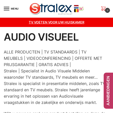
Skip
Skip
to
to
MENU
0
navigation
content
TV VOETEN VOOR UW HUISKAMER
AUDIO VISUEEL
ALLE PRODUCTEN | TV STANDAARDS | TV
MEUBELS | VIDEOCONFERENCING | OFFERTE MET
PRIJSGARANTIE | GRATIS ADVIES |
Stralex | Specialist in Audio Visuele Middelen
waaronder TV standaards, TV meubels en meer…
AANBIEDINGEN
Stralex is specialist in presentatie middelen, zoals TV
standaard en TV meubels. Stralex heeft jarenlange
ervaring in het oplossen van Audiovisuele
vraagstukken in de zakelijke en onderwijs markt.