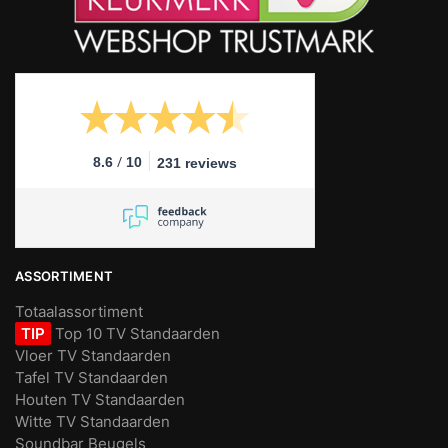
/
8.6
10
231 reviews
ASSORTIMENT
Totaalassortiment
TIP
Top 10 TV Standaarden
Vloer TV Standaarden
Tafel TV Standaarden
Houten TV Standaarden
Witte TV Standaarden
Soundbar Beugels