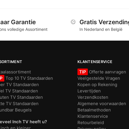
Jaar Garantie
Gratis Verzendin
ons volledige Assortiment
In Nederland en België
SORTIMENT
KLANTENSERVICE
taalassortiment
TIP
Offerte aanvragen
IP
Top 10 TV Standaarden
Veelgestelde Vragen
oer TV Standaarden
Kopen op Rekening
fel TV Standaarden
Levertijden
uten TV Standaarden
Verzendkosten
tte TV Standaarden
Algemene voorwaarden
undbar Beugels
Betaalmethoden
Klantenservice
eveel Inch TV heeft u?
Retourbeleid
 inch en kleiner
Privacy policy