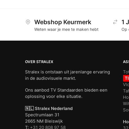
Webshop Keurmerk
1 
Weten waar je mee te maken hebt
Op 
OVER STRALEX
AS
Stralex is ontstaan uit jarenlange ervaring
To
in de audiovisuele markt.
T
Vl
Ons aanbod TV Standaarden bieden een
Ta
oplossing voor elke situatie.
Ho
Wi
🇳🇱 Stralex Nederland
So
Spectrumlaan 31
2665 NM Bleiswijk
Ho
T:
+31 20 808 97 58
32