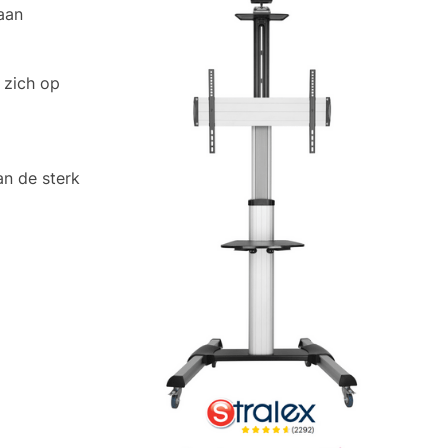
aan
 zich op
an de sterk