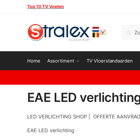
Skip
Skip
Top 10 TV Voeten
to
to
navigation
content
Zoeken
Zoeke
naar:
Home
Assortiment
TV Vloerstandaarden
EAE LED verlichtin
LED VERLICHTING SHOP | OFFERTE AANVRAGE
EAE LED verlichting