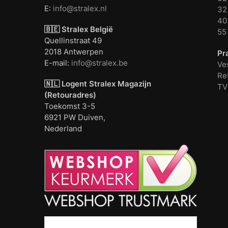
E:
info@stralex.nl
32 
40 
🇧🇪 Stralex België
55
Quellinstraat 49
2018 Antwerpen
Pr
E-mail:
info@stralex.be
Ve
Re
🇳🇱 Logent
Stralex Magazijn
TV
(Retouradres)
Toekomst 3-5
6921 PW Duiven,
Nederland