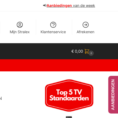
📢
Aanbiedingen
van de week
Mijn Stralex
Klantenservice
Afrekenen
€
0,00
0
AANBIEDINGEN
N