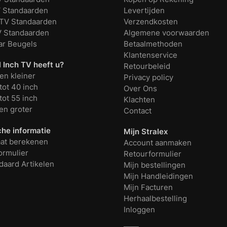
V Standaarden
Levertijden
TV Standaarden
Verzendkosten
V Standaarden
Algemene voorwaarden
r Beugels
Betaalmethoden
Klantenservice
 Inch TV heeft u?
Retourbeleid
en kleiner
Privacy policy
tot 40 inch
Over Ons
tot 55 inch
Klachten
en groter
Contact
che informatie
Mijn Stralex
at berekenen
Account aanmaken
ormulier
Retourformulier
daard Artikelen
Mijn bestellingen
Mijn Handleidingen
Mijn Facturen
Herhaalbestelling
Inloggen