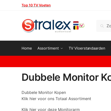
Skip
Skip
Top 10 TV Voeten
to
to
navigation
content
Zoeken
Zoeke
naar:
Home
Assortiment
TV Vloerstandaarden
Dubbele Monitor K
Dubbele Monitor Kopen
Klik hier voor ons Totaal Assortiment
Klik hier voor deze Monitorarm