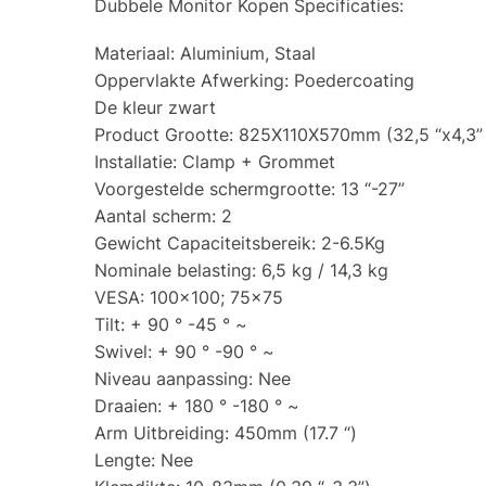
Dubbele Monitor Kopen Specificaties:
Materiaal: Aluminium, Staal
Oppervlakte Afwerking: Poedercoating
De kleur zwart
Product Grootte: 825X110X570mm (32,5 “x4,3” 
Installatie: Clamp + Grommet
Voorgestelde schermgrootte: 13 “-27”
Aantal scherm: 2
Gewicht Capaciteitsbereik: 2-6.5Kg
Nominale belasting: 6,5 kg / 14,3 kg
VESA: 100×100; 75×75
Tilt: + 90 ° -45 ° ~
Swivel: + 90 ° -90 ° ~
Niveau aanpassing: Nee
Draaien: + 180 ° -180 ° ~
Arm Uitbreiding: 450mm (17.7 “)
Lengte: Nee