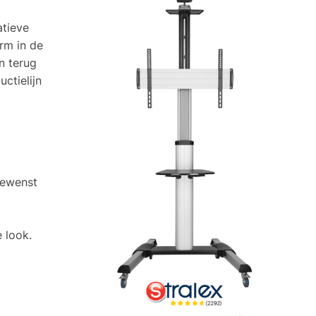
atieve
rm in de
n terug
ctielijn
gewenst
 look.