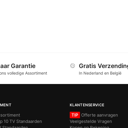
Jaar Garantie
Gratis Verzendin
ons volledige Assortiment
In Nederland en België
IMENT
KLANTENSERVICE
ssortiment
TIP
Offerte aanvragen
p 10 TV Standaarden
Veelgestelde Vragen
V Standaarden
Kopen op Rekening