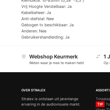
Klemdikte: 10-83mm (0,39 “-3,3”)
Vrij Hoogte Verstelbaar: Ja
Kabelbeheer: Ja
Anti-diefstal: Nee
Gebogen tv beschikbaar: Ja
Anderen: Nee
Gebruikershandleiding: Ja
Webshop Keurmerk
1 
Weten waar je mee te maken hebt
Op 
OVER STRALEX
ASSORT
Stralex is ontstaan uit jarenlange
Totaala
ervaring in de audiovisuele markt.
TIP
To
Vloer T