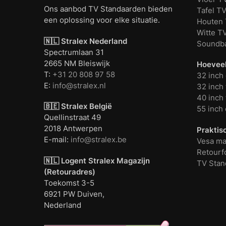
Ons aanbod TV Standaarden bieden
Tafel T
een oplossing voor elke situatie.
Houten 
Witte T
🇳🇱 Stralex Nederland
Soundba
Spectrumlaan 31
2665 NM Bleiswijk
Hoeveel
T:
+31 20 808 97 58
32 inch 
E:
info@stralex.nl
32 inch 
40 inch 
🇧🇪 Stralex België
55 inch 
Quellinstraat 49
2018 Antwerpen
Praktis
E-mail:
info@stralex.be
Vesa ma
Retourf
🇳🇱 Logent
Stralex Magazijn
TV Stan
(Retouradres)
Toekomst 3-5
6921 PW Duiven,
Nederland